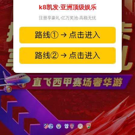
k8凯发·亚洲顶级娱乐
注册享豪礼·亿万奖池·高额无忧